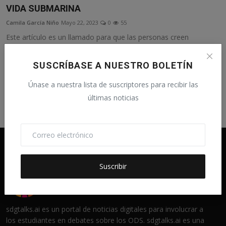
VIDA SUBMARINA
Camila García Niño
Mayo 22, 2023
0
55
Este artículo es un llamado para que las personas creen
conciencia acerca de la ...
SUSCRÍBASE A NUESTRO BOLETÍN
Únase a nuestra lista de suscriptores para recibir las
últimas noticias
Suscribir
sdgtalks.ai es un portal de noticias digitales para involucrar a
los estudiantes en debates sobre los ODS. sdgtalks.ai es una