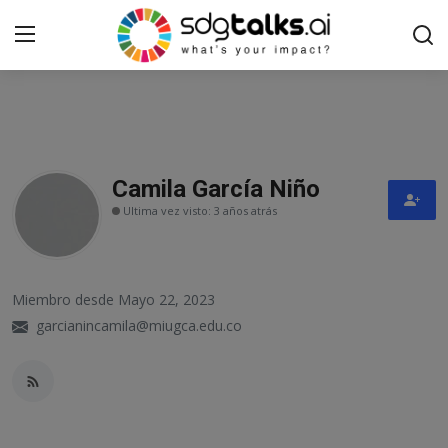
Acceso
Registro
Inicio
Camila García Niño
Ultima vez visto: 3 años atrás
Contact
Social
Miembro desde Mayo 22, 2023
Económico
garcianincamila@miugca.edu.co
Ambiental
Embajadores