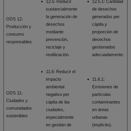
12.5: Reducir
12.5.1: Cantidad
sustancialmente
de desechos
la generación de
generados per
ODS 12:
desechos
cápita y
Producción y
mediante
proporción de
consumo
prevención,
desechos
responsables
reciclaje y
gestionados
reutilización.
adecuadamente.
11.6: Reducir el
impacto
11.6.1:
ambiental
Emisiones de
ODS 11:
negativo per
partículas
Ciudades y
cápita de las
contaminantes
comunidades
ciudades,
en áreas
sostenibles
especialmente
urbanas
en gestión de
(implícito).