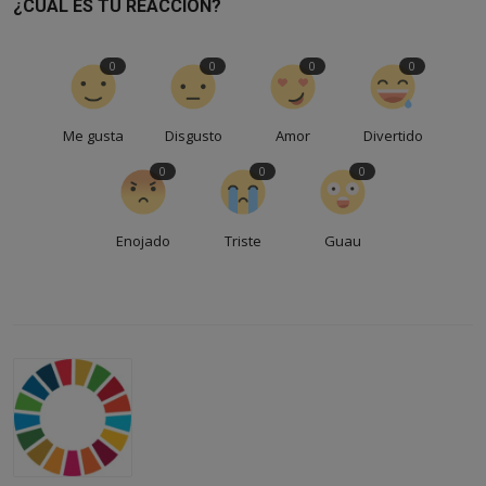
¿CUÁL ES TU REACCIÓN?
0
0
0
0
Me gusta
Disgusto
Amor
Divertido
0
0
0
Enojado
Triste
Guau