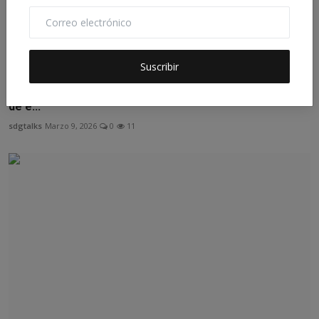
Suscribir
Hombre del condado de Summit acusado de 10 delitos
de e...
sdgtalks
Marzo 9, 2026
0
11