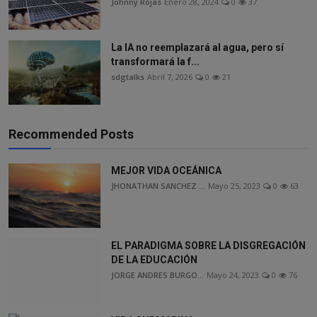
Johnny Rojas
Enero 28, 2024
0
37
La IA no reemplazará al agua, pero sí
transformará la f...
sdgtalks
Abril 7, 2026
0
21
Recommended Posts
MEJOR VIDA OCEÁNICA
JHONATHAN SANCHEZ ...
Mayo 25, 2023
0
63
EL PARADIGMA SOBRE LA DISGREGACIÓN
DE LA EDUCACIÓN
JORGE ANDRES BURGO...
Mayo 24, 2023
0
76