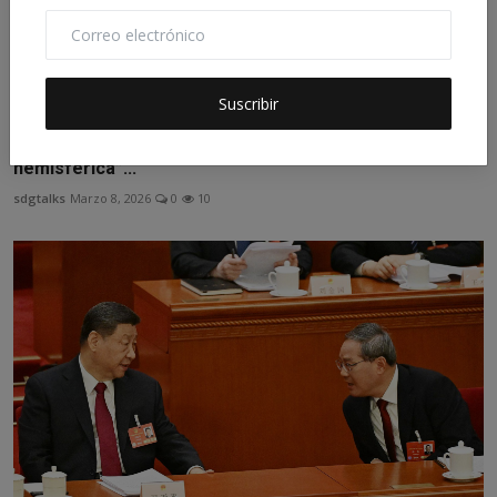
Suscribir
Paz dice que “sin Bolivia no hay seguridad
hemisférica”...
sdgtalks
Marzo 8, 2026
0
10