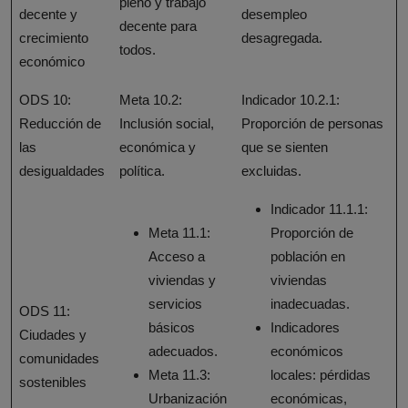
pleno y trabajo
decente y
desempleo
decente para
crecimiento
desagregada.
todos.
económico
ODS 10:
Meta 10.2:
Indicador 10.2.1:
Reducción de
Inclusión social,
Proporción de personas
las
económica y
que se sienten
desigualdades
política.
excluidas.
Indicador 11.1.1:
Meta 11.1:
Proporción de
Acceso a
población en
viviendas y
viviendas
servicios
inadecuadas.
ODS 11:
básicos
Indicadores
Ciudades y
adecuados.
económicos
comunidades
Meta 11.3:
locales: pérdidas
sostenibles
Urbanización
económicas,