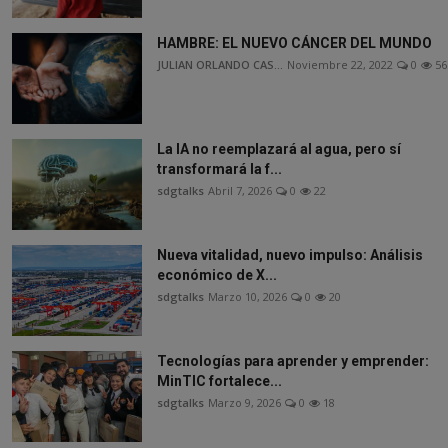
HAMBRE: EL NUEVO CÁNCER DEL MUNDO
JULIAN ORLANDO CAS...
Noviembre 22, 2022
0
56
La IA no reemplazará al agua, pero sí
transformará la f...
sdgtalks
Abril 7, 2026
0
22
Nueva vitalidad, nuevo impulso: Análisis
económico de X...
sdgtalks
Marzo 10, 2026
0
20
Tecnologías para aprender y emprender:
MinTIC fortalece...
sdgtalks
Marzo 9, 2026
0
18