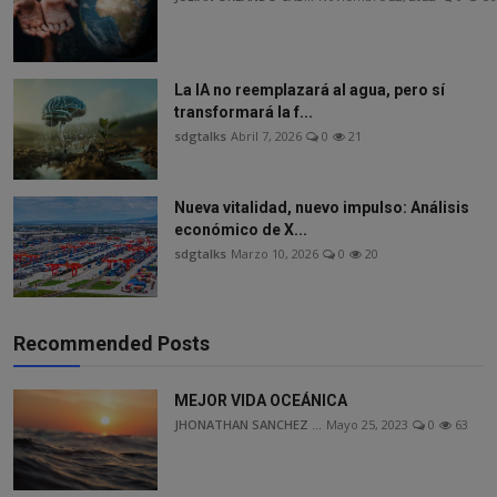
La IA no reemplazará al agua, pero sí
transformará la f...
sdgtalks
Abril 7, 2026
0
21
Nueva vitalidad, nuevo impulso: Análisis
económico de X...
sdgtalks
Marzo 10, 2026
0
20
Recommended Posts
MEJOR VIDA OCEÁNICA
JHONATHAN SANCHEZ ...
Mayo 25, 2023
0
63