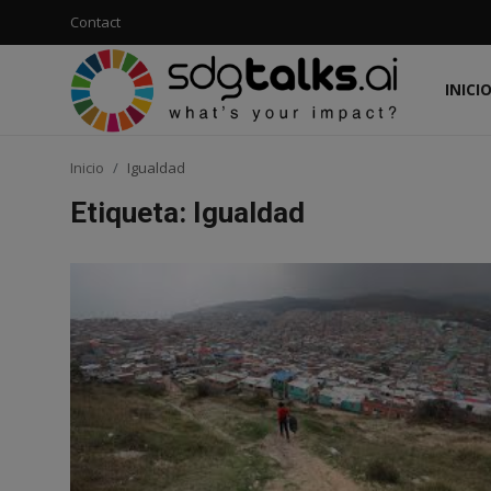
Contact
INICI
Acceso
Registro
Inicio
Igualdad
Inicio
Etiqueta: Igualdad
Contact
Social
Económico
Ambiental
Embajadores