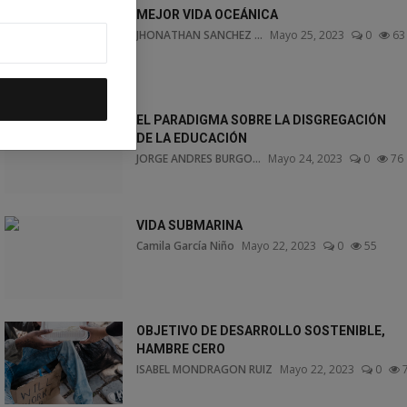
MEJOR VIDA OCEÁNICA
JHONATHAN SANCHEZ ...
Mayo 25, 2023
0
63
EL PARADIGMA SOBRE LA DISGREGACIÓN
DE LA EDUCACIÓN
JORGE ANDRES BURGO...
Mayo 24, 2023
0
76
VIDA SUBMARINA
Camila García Niño
Mayo 22, 2023
0
55
OBJETIVO DE DESARROLLO SOSTENIBLE,
HAMBRE CERO
ISABEL MONDRAGON RUIZ
Mayo 22, 2023
0