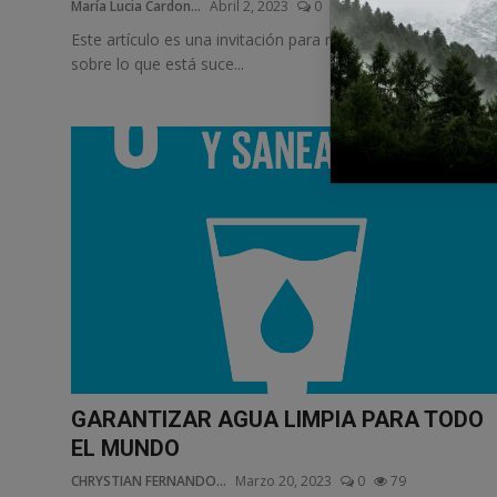
María Lucia Cardon...
Abril 2, 2023
0
75
Este artículo es una invitación para reflexionar y actuar
sobre lo que está suce...
GARANTIZAR AGUA LIMPIA PARA TODO
EL MUNDO
CHRYSTIAN FERNANDO...
Marzo 20, 2023
0
79