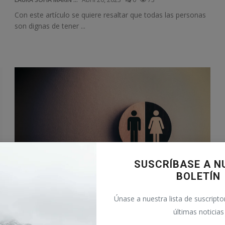
Con este artículo se quiere resaltar que todas las personas
son dignas de tener ...
SUSCRÍBASE A N
BOLETÍN
Promover la igual de genero
Únase a nuestra lista de suscriptor
últimas noticias
Anguie Lorena
Abril 1, 2023
0
76