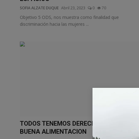
SOFIA ALZATE DUQUE
Abril 23, 2023
0
70
Objetivo 5 ODS, nos muestra como finalidad que
discriminación hacia las mujeres ...
TODOS TENEMOS DERECHO A UNA
BUENA ALIMENTACION