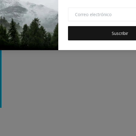
La igualdad de género no es solo un derecho humano
básico, sino también uno de l...
Suscribir