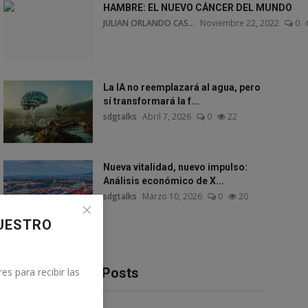
HAMBRE: EL NUEVO CÁNCER DEL MUNDO
JULIAN ORLANDO CAS...
Noviembre 22, 2022
0
La IA no reemplazará al agua, pero
sí transformará la f...
sdgtalks
Abril 7, 2026
0
22
Nueva vitalidad, nuevo impulso:
Análisis económico de X...
sdgtalks
Marzo 10, 2026
0
20
UESTRO
Recommended Posts
es para recibir las