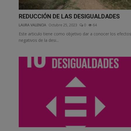
Responsible AI training
REDUCCIÓN DE LAS DESIGUALDADES
Descubre más
LAURA VALENCIA
Octubre 25, 2023
0
64
Este articulo tiene como objetivo dar a conocer los efecto
Español
negativos de la desi...