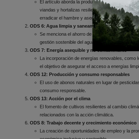
El artículo aborda la producción sostenible de al
viandas y hortalizas resilientes al cambio climáti
erradicar el hambre y asegurar la seguridad alime
ODS 6: Agua limpia y saneamiento
Se menciona el ahorro de agua y la implementaci
gestión sostenible del agua.
ODS 7: Energía asequible y no contaminante
La incorporación de energías renovables, como lo
el objetivo de asegurar el acceso a energías limp
ODS 12: Producción y consumo responsables
El uso de abonos naturales en lugar de pesticidas
consumo responsable.
ODS 13: Acción por el clima
El fomento de cultivos resilientes al cambio climá
relacionados con la acción climática.
ODS 8: Trabajo decente y crecimiento económico
La creación de oportunidades de empleo y la pro
económico inclusivo y sostenible.