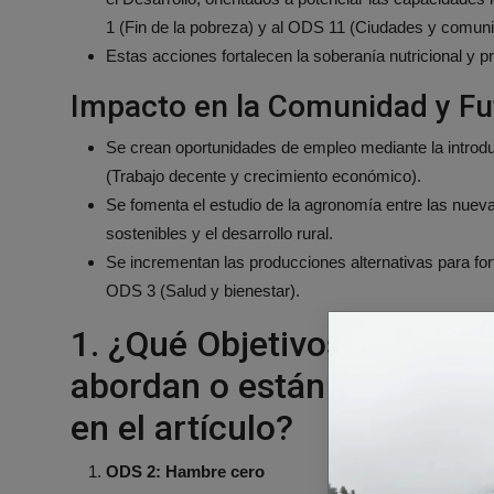
1 (Fin de la pobreza) y al ODS 11 (Ciudades y comuni
Estas acciones fortalecen la soberanía nutricional y p
Impacto en la Comunidad y Fu
Se crean oportunidades de empleo mediante la introdu
(Trabajo decente y crecimiento económico).
Se fomenta el estudio de la agronomía entre las nuev
sostenibles y el desarrollo rural.
Se incrementan las producciones alternativas para fort
ODS 3 (Salud y bienestar).
1. ¿Qué Objetivos de Desar
abordan o están conectad
en el artículo?
ODS 2: Hambre cero