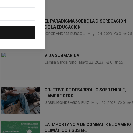
EL PARADIGMA SOBRE LA DISGREGACIÓN
DE LA EDUCACIÓN
JORGE ANDRES BURGO...
Mayo 24, 2023
0
76
VIDA SUBMARINA
Camila García Niño
Mayo 22, 2023
0
55
OBJETIVO DE DESARROLLO SOSTENIBLE,
HAMBRE CERO
ISABEL MONDRAGON RUIZ
Mayo 22, 2023
0
LA IMPORTANCIA DE COMBATIR EL CAMBIO
CLIMÁTICO Y SUS EF...