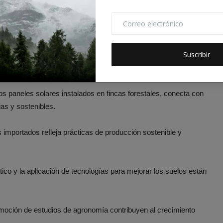
imentos, desarrollo de semillas de alta calidad y fomento de
co, lo que está directamente relacionado con el objetivo de
ntaria.
Suscribir
ón de sistemas de abasto de agua, lo cual está vinculado con la
s paneles solares instalados en fincas forestales, conecta con
ias y sostenibles.
 importados refleja prácticas de producción sostenible y
tico y la aplicación de tecnologías para mejorar los suelos están
moción de estudios de agronomía contribuyen al crecimiento