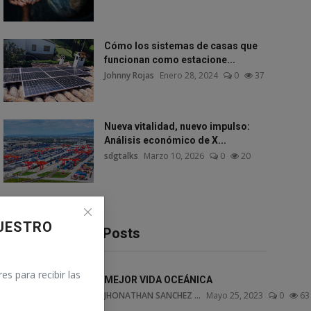
Cómo los sistemas de casas que
funcionan como estacione...
Johnny Rojas
Enero 28, 2024
0
37
Nueva vitalidad, nuevo impulso:
Análisis económico de X...
sdgtalks
Marzo 10, 2026
0
20
UESTRO
Recommended Posts
es para recibir las
MEJOR VIDA OCEÁNICA
JHONATHAN SANCHEZ ...
Mayo 25, 2023
0
63