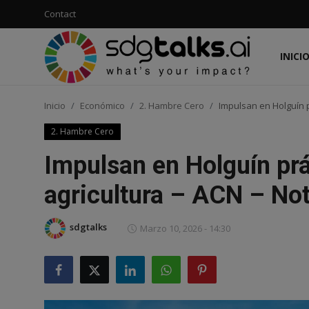
Contact
INICI
Acceso
Registro
Inicio
Económico
2. Hambre Cero
Impulsan en Holguín p
Inicio
2. Hambre Cero
Contact
Impulsan en Holguín prá
Social
agricultura – ACN – No
Económico
sdgtalks
Marzo 10, 2026 - 14:30
Ambiental
Embajadores