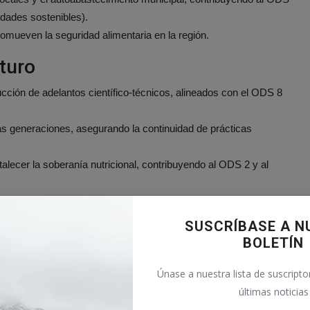
dades sostenibles).
romueven la seguridad alimentaria en la región.
turo
cción de adelantos científico-técnicos, alineados con el ODS 8
as generaciones, asegurando la continuidad de prácticas
alecer la soberanía nutricional, contribuyendo al ODS 2 y al
rollo Sostenible (ODS) se
SUSCRÍBASE A N
os con los temas destacados
BOLETÍN
Únase a nuestra lista de suscriptor
últimas noticias